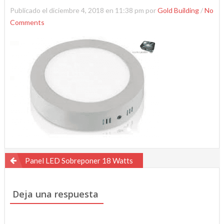
Publicado el diciembre 4, 2018 en 11:38 pm por
Gold Building
/
No
Comments
Navegación
Panel LED Sobreponer 18 Watts
de
entradas
Deja una respuesta