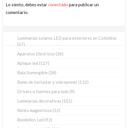
Lo siento, debes estar
conectado
para publicar un
comentario.
Luminarias solares LED para exteriores en Colombia
57
57
productos
36
Aparatos Electricos
36
productos
127
Aplique led
127
productos
28
Bala Sumergible
28
productos
132
Balas de Incrustar y sobreponer
132
productos
9
Drivers o fuentes para leds
9
productos
101
Luminarias decorativas
101
productos
32
Rieles magneticos
32
productos
92
Bombillos Led
92
productos