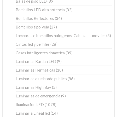
89
Balas de piso LED
89
productos
82
Bombillos LED alta potencia
82
productos
34
Bombillos Reflectores
34
productos
27
Bombillos tipo Vela
27
productos
3
Lamparas o bombillos halogenos-Cabezales moviles
3
pro
28
Cintas led y perfiles
28
productos
89
Casas inteligentes domotica
89
productos
9
Luminarias Kardan LED
9
productos
10
Luminarias Herméticas
10
productos
86
Luminarias alumbrado publico
86
productos
5
Luminarias High Bay
5
productos
9
Luminarias de emergencia
9
productos
1078
Iluminacion LED
1078
productos
14
Luminaria Lineal led
14