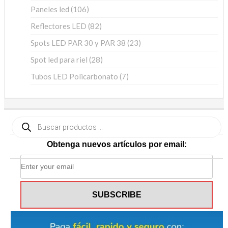
productos
106
Paneles led
106
productos
82
Reflectores LED
82
productos
23
Spots LED PAR 30 y PAR 38
23
productos
28
Spot led para riel
28
productos
7
Tubos LED Policarbonato
7
productos
Búsqueda
de
productos
Obtenga nuevos artículos por email: