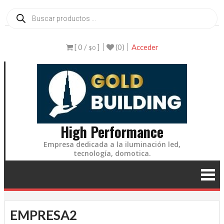
Ir
Búsqueda
de
al
productos
contenido
[ 0 /
]
(0)
Acceder
$0
High Performance
Empresa dedicada a la iluminación led,
tecnología, domotica.
EMPRESA2