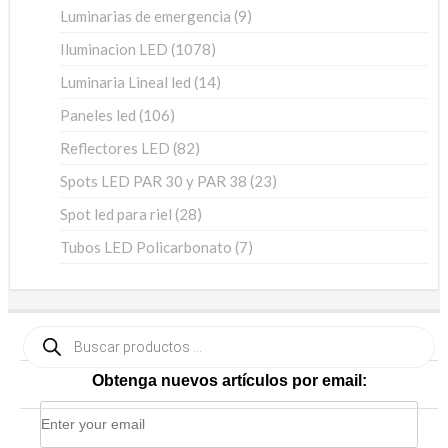
9
Luminarias de emergencia
9
productos
1078
Iluminacion LED
1078
productos
14
Luminaria Lineal led
14
productos
106
Paneles led
106
productos
82
Reflectores LED
82
productos
23
Spots LED PAR 30 y PAR 38
23
productos
28
Spot led para riel
28
productos
7
Tubos LED Policarbonato
7
productos
Búsqueda
de
productos
Obtenga nuevos artículos por email: