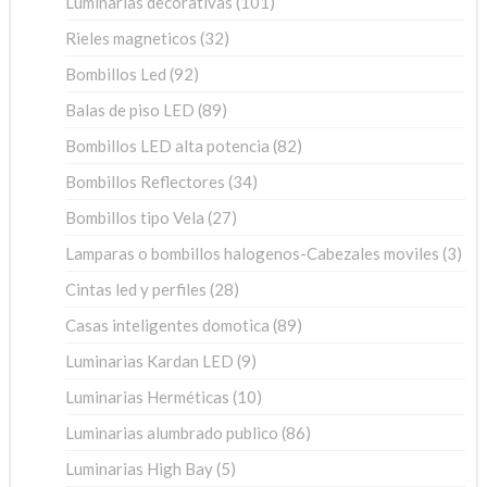
Luminarias decorativas
101
productos
32
Rieles magneticos
32
productos
92
Bombillos Led
92
productos
89
Balas de piso LED
89
productos
82
Bombillos LED alta potencia
82
productos
34
Bombillos Reflectores
34
productos
27
Bombillos tipo Vela
27
productos
3
Lamparas o bombillos halogenos-Cabezales moviles
3
pro
28
Cintas led y perfiles
28
productos
89
Casas inteligentes domotica
89
productos
9
Luminarias Kardan LED
9
productos
10
Luminarias Herméticas
10
productos
86
Luminarias alumbrado publico
86
productos
5
Luminarias High Bay
5
productos