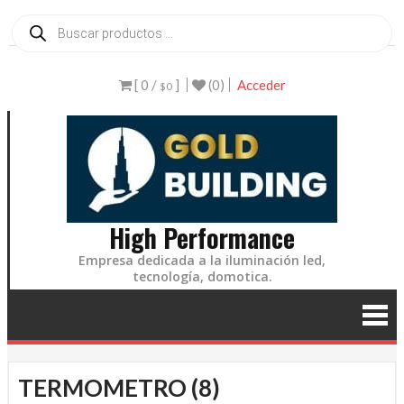
Ir
Búsqueda
de
al
productos
contenido
[ 0 /
]
(0)
Acceder
$0
High Performance
Empresa dedicada a la iluminación led,
tecnología, domotica.
TERMOMETRO (8)