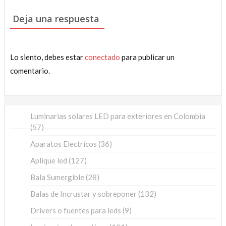
de
entradas
Deja una respuesta
Lo siento, debes estar
conectado
para publicar un
comentario.
Luminarias solares LED para exteriores en Colombia
57
57
productos
36
Aparatos Electricos
36
productos
127
Aplique led
127
productos
28
Bala Sumergible
28
productos
132
Balas de Incrustar y sobreponer
132
productos
9
Drivers o fuentes para leds
9
productos
101