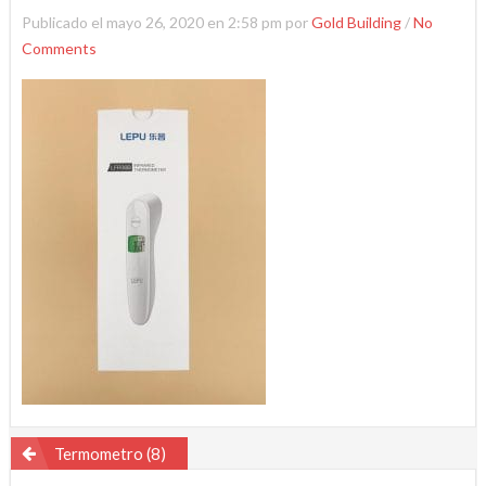
Publicado el mayo 26, 2020 en 2:58 pm por
Gold Building
/
No
Comments
Navegación
Termometro (8)