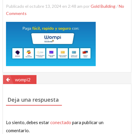
Publicado el octubre 13, 2024 en 2:48 am por
Gold Building
/
No
Comments
Navegación
wompi2
de
entradas
Deja una respuesta
Lo siento, debes estar
conectado
para publicar un
comentario.