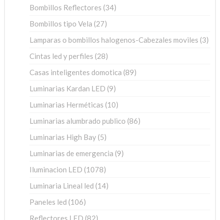
34
Bombillos Reflectores
34
productos
27
Bombillos tipo Vela
27
productos
3
Lamparas o bombillos halogenos-Cabezales moviles
3
pro
28
Cintas led y perfiles
28
productos
89
Casas inteligentes domotica
89
productos
9
Luminarias Kardan LED
9
productos
10
Luminarias Herméticas
10
productos
86
Luminarias alumbrado publico
86
productos
5
Luminarias High Bay
5
productos
9
Luminarias de emergencia
9
productos
1078
Iluminacion LED
1078
productos
14
Luminaria Lineal led
14
productos
106
Paneles led
106
productos
82
Reflectores LED
82