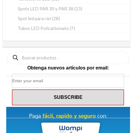
productos
23
Spots LED PAR 30 y PAR 38
23
productos
28
Spot led para riel
28
productos
7
Tubos LED Policarbonato
7
productos
Búsqueda
de
productos
Obtenga nuevos artículos por email: