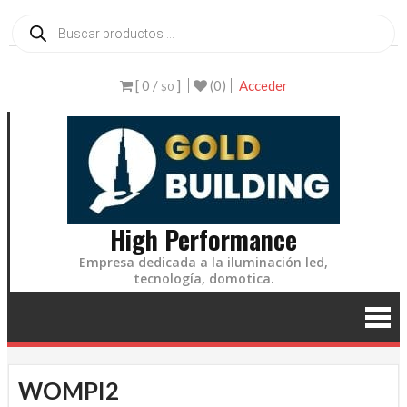
Ir
Búsqueda
de
al
productos
contenido
[ 0 /
]
(0)
Acceder
$0
High Performance
Empresa dedicada a la iluminación led,
tecnología, domotica.
WOMPI2