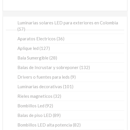
Luminarias solares LED para exteriores en Colombia
57
57
productos
36
Aparatos Electricos
36
productos
127
Aplique led
127
productos
28
Bala Sumergible
28
productos
132
Balas de Incrustar y sobreponer
132
productos
9
Drivers o fuentes para leds
9
productos
101
Luminarias decorativas
101
productos
32
Rieles magneticos
32
productos
92
Bombillos Led
92
productos
89
Balas de piso LED
89
productos
82
Bombillos LED alta potencia
82
productos