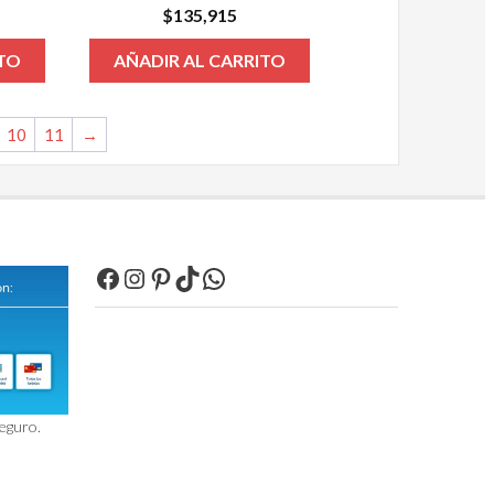
$
135,915
ITO
AÑADIR AL CARRITO
10
11
→
Facebook
Instagram
Pinterest
TikTok
WhatsApp
seguro.