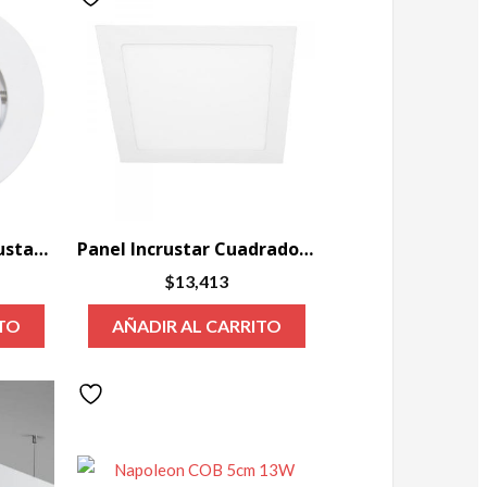
Mini bala led 3w incrustar 3000k Blanca 120 Lm
Panel Incrustar Cuadrado 18W 3000K Blanco Led Integrado BRIGHTON VIII
$
13,413
ITO
AÑADIR AL CARRITO