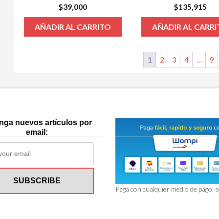
$
39,000
$
135,915
AÑADIR AL CARRITO
AÑADIR AL CARR
1
2
3
4
…
9
nga nuevos artículos por
email:
Paga con cualquier medio de pago, 