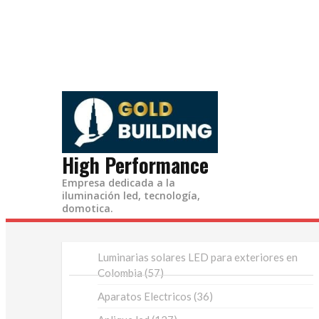
Ir
al
contenido
High Performance
Empresa dedicada a la
iluminación led, tecnología,
domotica.
Luminarias solares LED para exteriores en
57
Colombia
57
productos
36
Aparatos Electricos
36
productos
127