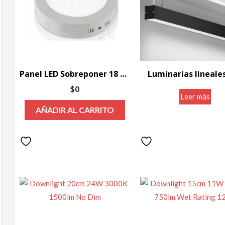
Panel LED Sobreponer 18 Watts
Luminarias lineale
$
0
Leer más
AÑADIR AL CARRITO