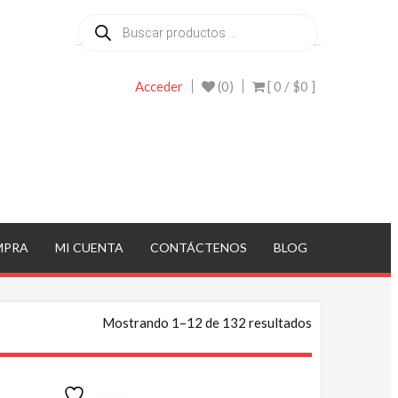
Búsqueda
de
productos
Acceder
(0)
[ 0 /
$0
]
MPRA
MI CUENTA
CONTÁCTENOS
BLOG
Ordenado
Mostrando 1–12 de 132 resultados
por
popularidad