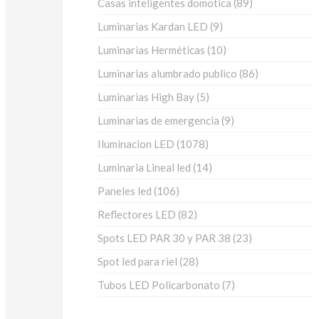
89
Casas inteligentes domotica
89
productos
9
Luminarias Kardan LED
9
productos
10
Luminarias Herméticas
10
productos
86
Luminarias alumbrado publico
86
productos
5
Luminarias High Bay
5
productos
9
Luminarias de emergencia
9
productos
1078
Iluminacion LED
1078
productos
14
Luminaria Lineal led
14
productos
106
Paneles led
106
productos
82
Reflectores LED
82
productos
23
Spots LED PAR 30 y PAR 38
23
productos
28
Spot led para riel
28
productos
7
Tubos LED Policarbonato
7
productos