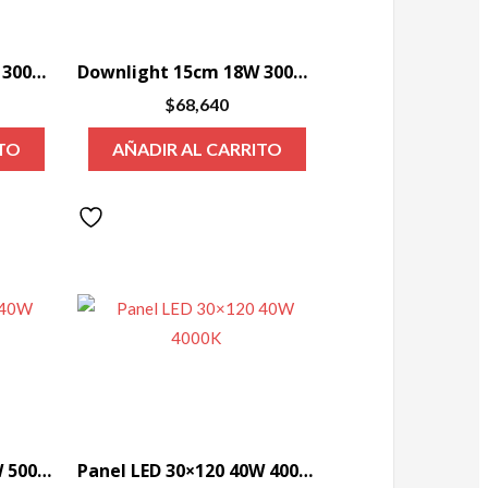
Downlight 15cm 11W 3000K 750lm Wet Rating 120V
Downlight 15cm 18W 3000K 1350lm Dim Fase 120-277V
$
68,640
ITO
AÑADIR AL CARRITO
Panel LED 30×120 40W 5000K
Panel LED 30×120 40W 4000K