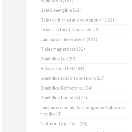
Aplique led
127
productos
28
Bala Sumergible
28
productos
132
Balas de Incrustar y sobreponer
132
producto
9
Drivers o fuentes para leds
9
productos
101
Luminarias decorativas
101
productos
32
Rieles magneticos
32
productos
92
Bombillos Led
92
productos
89
Balas de piso LED
89
productos
82
Bombillos LED alta potencia
82
productos
34
Bombillos Reflectores
34
productos
27
Bombillos tipo Vela
27
productos
Lamparas o bombillos halogenos-Cabezales
3
moviles
3
productos
28
Cintas led y perfiles
28
productos