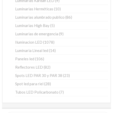
Luminarias Kardan LED
9
productos
10
Luminarias Herméticas
10
productos
86
Luminarias alumbrado publico
86
productos
5
Luminarias High Bay
5
productos
9
Luminarias de emergencia
9
productos
1078
Iluminacion LED
1078
productos
14
Luminaria Lineal led
14
productos
106
Paneles led
106
productos
82
Reflectores LED
82
productos
23
Spots LED PAR 30 y PAR 38
23
productos
28
Spot led para riel
28
productos
7
Tubos LED Policarbonato
7
productos