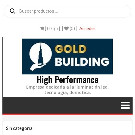
Ir
Búsqueda
de
al
productos
contenido
[ 0 /
]
(0)
Acceder
$0
High Performance
Empresa dedicada a la iluminación led,
tecnología, domotica.
Sin categoría