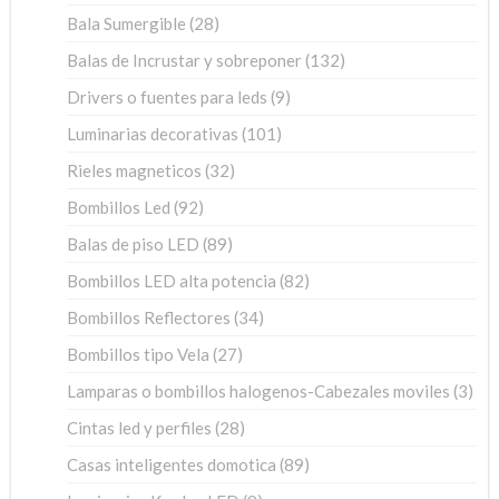
productos
28
Bala Sumergible
28
productos
132
Balas de Incrustar y sobreponer
132
productos
9
Drivers o fuentes para leds
9
productos
101
Luminarias decorativas
101
productos
32
Rieles magneticos
32
productos
92
Bombillos Led
92
productos
89
Balas de piso LED
89
productos
82
Bombillos LED alta potencia
82
productos
34
Bombillos Reflectores
34
productos
27
Bombillos tipo Vela
27
productos
3
Lamparas o bombillos halogenos-Cabezales moviles
3
pro
28
Cintas led y perfiles
28
productos
89
Casas inteligentes domotica
89
productos
9