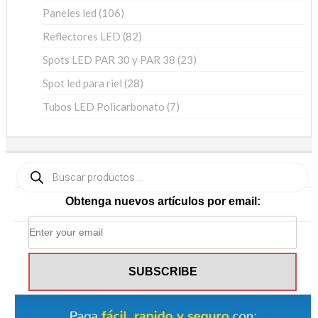
productos
106
Paneles led
106
productos
82
Reflectores LED
82
productos
23
Spots LED PAR 30 y PAR 38
23
productos
28
Spot led para riel
28
productos
7
Tubos LED Policarbonato
7
productos
Búsqueda
de
productos
Obtenga nuevos artículos por email: