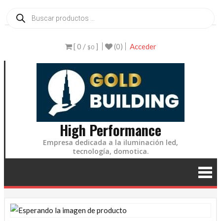
Ir
Búsqueda
de
al
productos
contenido
[ 0 /
]
(0)
Acceder
$0
High Performance
Empresa dedicada a la iluminación led,
tecnología, domotica.