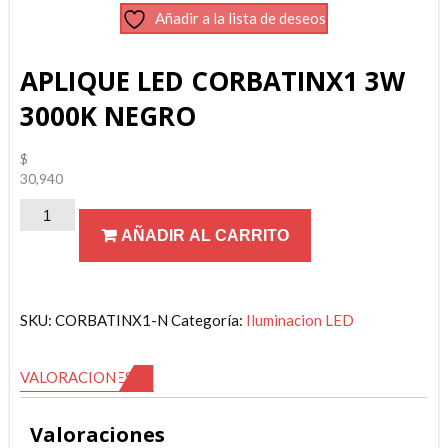
Añadir a la lista de deseos
APLIQUE LED CORBATINX1 3W
3000K NEGRO
$
30,940
APLIQUE
AÑADIR AL CARRITO
LED
CORBATINX1
3W
3000K
SKU:
CORBATINX1-N
Categoría:
Iluminacion LED
NEGRO
cantidad
VALORACIONES (0)
Valoraciones