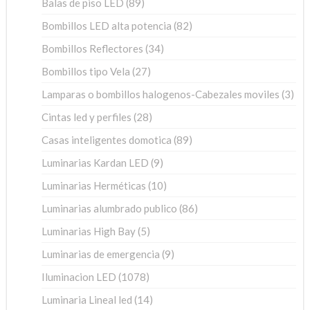
89
Balas de piso LED
89
productos
82
Bombillos LED alta potencia
82
productos
34
Bombillos Reflectores
34
productos
27
Bombillos tipo Vela
27
productos
3
Lamparas o bombillos halogenos-Cabezales moviles
3
pro
28
Cintas led y perfiles
28
productos
89
Casas inteligentes domotica
89
productos
9
Luminarias Kardan LED
9
productos
10
Luminarias Herméticas
10
productos
86
Luminarias alumbrado publico
86
productos
5
Luminarias High Bay
5
productos
9
Luminarias de emergencia
9
productos
1078
Iluminacion LED
1078
productos
14
Luminaria Lineal led
14