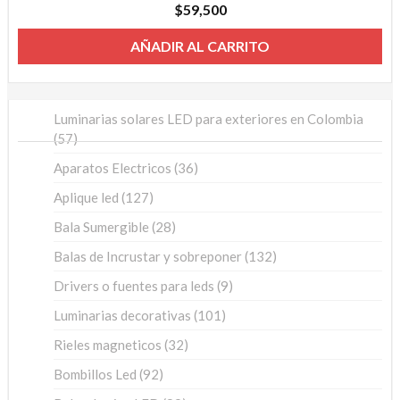
$
59,500
AÑADIR AL CARRITO
Luminarias solares LED para exteriores en Colombia
57
57
productos
36
Aparatos Electricos
36
productos
127
Aplique led
127
productos
28
Bala Sumergible
28
productos
132
Balas de Incrustar y sobreponer
132
productos
9
Drivers o fuentes para leds
9
productos
101
Luminarias decorativas
101
productos
32
Rieles magneticos
32
productos
92
Bombillos Led
92
productos