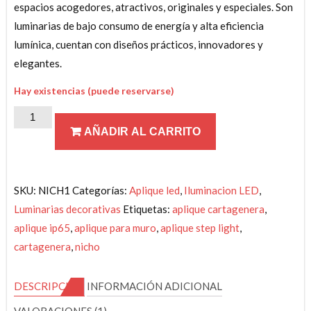
espacios acogedores, atractivos, originales y especiales. Son
luminarias de bajo consumo de energía y alta eficiencia
lumínica, cuentan con diseños prácticos, innovadores y
elegantes.
Hay existencias (puede reservarse)
Aplique
AÑADIR AL CARRITO
nicho
o
step
light
SKU:
NICH1
Categorías:
Aplique led
,
Iluminacion LED
,
de
Luminarias decorativas
Etiquetas:
aplique cartagenera
,
2w
aplique ip65
,
aplique para muro
,
aplique step light
,
3000k
cartagenera
,
nicho
incrustar
muro
DESCRIPCIÓN
INFORMACIÓN ADICIONAL
IP65
VALORACIONES (1)