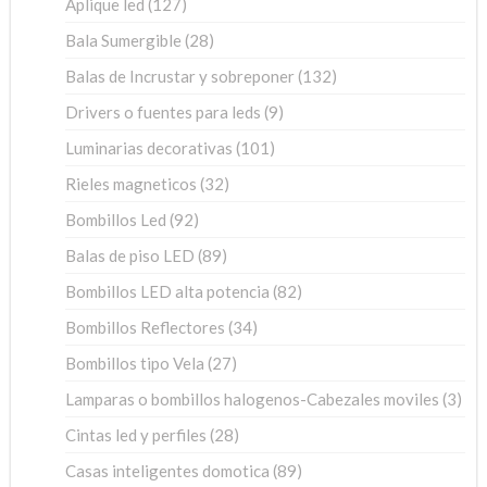
127
Aplique led
127
productos
28
Bala Sumergible
28
productos
132
Balas de Incrustar y sobreponer
132
productos
9
Drivers o fuentes para leds
9
productos
101
Luminarias decorativas
101
productos
32
Rieles magneticos
32
productos
92
Bombillos Led
92
productos
89
Balas de piso LED
89
productos
82
Bombillos LED alta potencia
82
productos
34
Bombillos Reflectores
34
productos
27
Bombillos tipo Vela
27
productos
3
Lamparas o bombillos halogenos-Cabezales moviles
3
pro
28
Cintas led y perfiles
28
productos
89
Casas inteligentes domotica
89