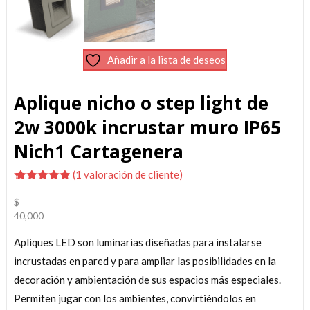
Añadir a la lista de deseos
Aplique nicho o step light de
2w 3000k incrustar muro IP65
Nich1 Cartagenera
(
1
valoración de cliente)
con
5.00
$
de 5 en
40,000
base a
valoración
Apliques LED son luminarias diseñadas para instalarse
de un
cliente
incrustadas en pared y para ampliar las posibilidades en la
decoración y ambientación de sus espacios más especiales.
Permiten jugar con los ambientes, convirtiéndolos en