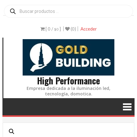
Ir
Búsqueda
de
al
productos
contenido
[ 0 /
]
(0)
Acceder
$0
High Performance
Empresa dedicada a la iluminación led,
tecnología, domotica.