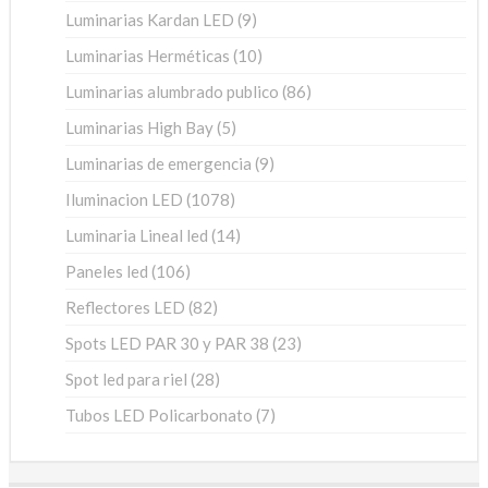
productos
9
Luminarias Kardan LED
9
productos
10
Luminarias Herméticas
10
productos
86
Luminarias alumbrado publico
86
productos
5
Luminarias High Bay
5
productos
9
Luminarias de emergencia
9
productos
1078
Iluminacion LED
1078
productos
14
Luminaria Lineal led
14
productos
106
Paneles led
106
productos
82
Reflectores LED
82
productos
23
Spots LED PAR 30 y PAR 38
23
productos
28
Spot led para riel
28
productos
7
Tubos LED Policarbonato
7
productos