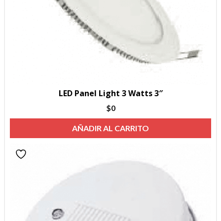
LED Panel Light 3 Watts 3″
$
0
AÑADIR AL CARRITO