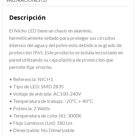
Nich1
Cartagenera
Descripción
cantidad
El Nicho LED tiene un chasis en aluminio,
herméticamente sellado para proteger sus circuitos
internos del agua y del polvo esto debido a su grado de
protección IP65. Este producto se instala incrustado en
pared utilizando su caja plástica de protección que
permite fijar el nicho.
• Referencia: NICH1
• Tipo de LED: SMD 2835
• Voltaje de entrada: AC100-240V
• Temperatura de trabajo: -20ºC + 40ºC
• Potencia: 2 Watts
• Temperatura de color (K): 3000K
• Flujo Luminoso (Lm): 180 Lm
• Dimerizable: No Dimerizable