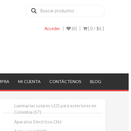
Búsqueda
de
productos
Acceder
(0)
[ 0 /
$0
]
MPRA
MI CUENTA
CONTÁCTENOS
BLOG
Luminarias solares LED para exteriores en
57
Colombia
57
productos
36
Aparatos Electricos
36
productos
127