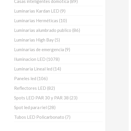
89
Casas inteligentes domotica
89
productos
9
Luminarias Kardan LED
9
productos
10
Luminarias Herméticas
10
productos
86
Luminarias alumbrado publico
86
productos
5
Luminarias High Bay
5
productos
9
Luminarias de emergencia
9
productos
1078
Iluminacion LED
1078
productos
14
Luminaria Lineal led
14
productos
106
Paneles led
106
productos
82
Reflectores LED
82
productos
23
Spots LED PAR 30 y PAR 38
23
productos
28
Spot led para riel
28
productos
7
Tubos LED Policarbonato
7
productos