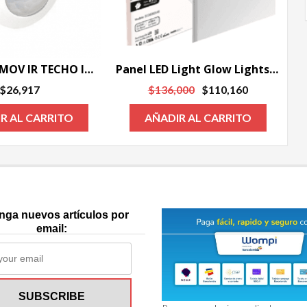
SENSOR DE MOV IR TECHO INCRUSTAR
Panel LED Light Glow Lights 48 Watts 60×60 cm
El
El
$
26,917
$
136,000
$
110,160
precio
precio
R AL CARRITO
AÑADIR AL CARRITO
original
actual
era:
es:
$136,000.
$110,160.
nga nuevos artículos por
email: