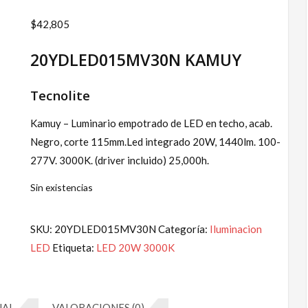
$
42,805
20YDLED015MV30N KAMUY
Tecnolite
Kamuy – Luminario empotrado de LED en techo, acab.
Negro, corte 115mm.Led integrado 20W, 1440lm. 100-
277V. 3000K. (driver incluido) 25,000h.
Sin existencias
SKU:
20YDLED015MV30N
Categoría:
Iluminacion
LED
Etiqueta:
LED 20W 3000K
NAL
VALORACIONES (0)