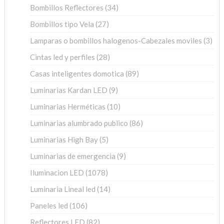
34
Bombillos Reflectores
34
productos
27
Bombillos tipo Vela
27
productos
3
Lamparas o bombillos halogenos-Cabezales moviles
3
pro
28
Cintas led y perfiles
28
productos
89
Casas inteligentes domotica
89
productos
9
Luminarias Kardan LED
9
productos
10
Luminarias Herméticas
10
productos
86
Luminarias alumbrado publico
86
productos
5
Luminarias High Bay
5
productos
9
Luminarias de emergencia
9
productos
1078
Iluminacion LED
1078
productos
14
Luminaria Lineal led
14
productos
106
Paneles led
106
productos
82
Reflectores LED
82