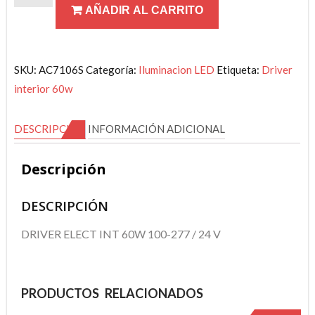
AÑADIR AL CARRITO
INTERIOR
60W
Aluminio
Led
SKU:
AC7106S
Categoría:
Iluminacion LED
Etiqueta:
Driver
DRIVERS
interior 60w
cantidad
DESCRIPCIÓN
INFORMACIÓN ADICIONAL
Descripción
DESCRIPCIÓN
DRIVER ELECT INT 60W 100-277 / 24 V
PRODUCTOS RELACIONADOS