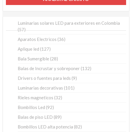
Luminarias solares LED para exteriores en Colombia
57
57
productos
36
Aparatos Electricos
36
productos
127
Aplique led
127
productos
28
Bala Sumergible
28
productos
132
Balas de Incrustar y sobreponer
132
productos
9
Drivers o fuentes para leds
9
productos
101
Luminarias decorativas
101
productos
32
Rieles magneticos
32
productos
92
Bombillos Led
92
productos
89
Balas de piso LED
89
productos
82
Bombillos LED alta potencia
82
productos