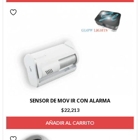
era:
es:
$136,000.
$110,160.
SENSOR DE MOV IR CON ALARMA
$
22,213
AÑADIR AL CARRITO