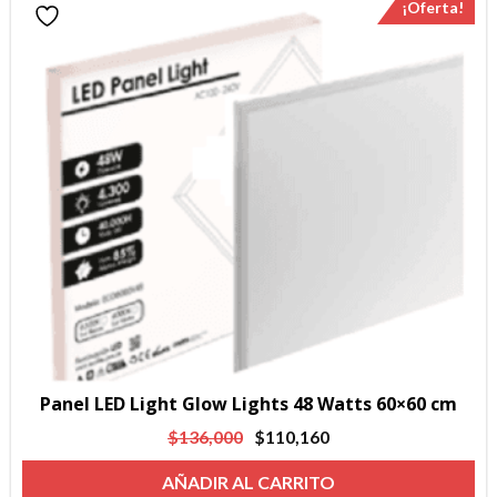
¡Oferta!
Panel LED Light Glow Lights 48 Watts 60×60 cm
El
El
$
136,000
$
110,160
precio
precio
AÑADIR AL CARRITO
original
actual