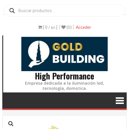
Ir
Búsqueda
de
al
productos
contenido
[ 0 /
]
(0)
Acceder
$0
High Performance
Empresa dedicada a la iluminación led,
tecnología, domotica.