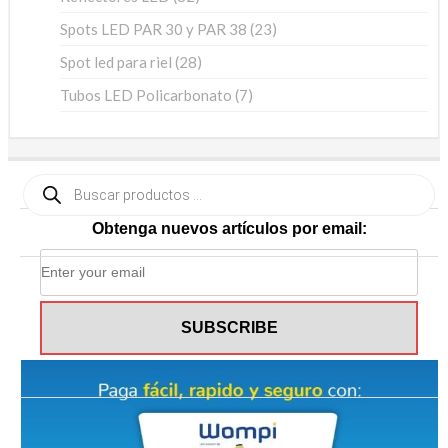
productos
23
Spots LED PAR 30 y PAR 38
23
productos
28
Spot led para riel
28
productos
7
Tubos LED Policarbonato
7
productos
Búsqueda
de
productos
Obtenga nuevos artículos por email: