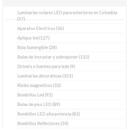
Luminarias solares LED para exteriores en Colombia
57
57
productos
36
Aparatos Electricos
36
productos
127
Aplique led
127
productos
28
Bala Sumergible
28
productos
132
Balas de Incrustar y sobreponer
132
productos
9
Drivers o fuentes para leds
9
productos
101
Luminarias decorativas
101
productos
32
Rieles magneticos
32
productos
92
Bombillos Led
92
productos
89
Balas de piso LED
89
productos
82
Bombillos LED alta potencia
82
productos
34
Bombillos Reflectores
34
productos