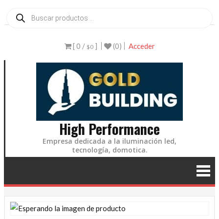
Ir
Búsqueda
de
al
productos
contenido
[ 0 /
]
(0)
Acceder
$0
High Performance
Empresa dedicada a la iluminación led,
tecnología, domotica.