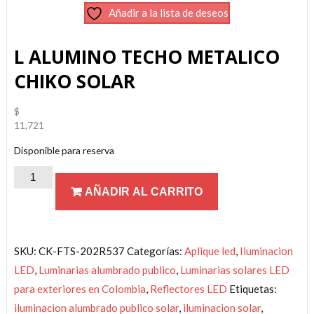
Añadir a la lista de deseos
L ALUMINO TECHO METALICO
CHIKO SOLAR
$
11,721
Disponible para reserva
L
AÑADIR AL CARRITO
ALUMINO
TECHO
METALICO
CHIKO
SKU:
CK-FTS-202R537
Categorías:
Aplique led
,
Iluminacion
SOLAR
LED
,
Luminarias alumbrado publico
,
Luminarias solares LED
cantidad
para exteriores en Colombia
,
Reflectores LED
Etiquetas:
iluminacion alumbrado publico solar
,
iluminacion solar
,