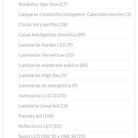
27
Bombillos tipo Vela
27
productos
3
Lamparas o bombillos halogenos-Cabezales moviles
3
pro
28
Cintas led y perfiles
28
productos
89
Casas inteligentes domotica
89
productos
9
Luminarias Kardan LED
9
productos
10
Luminarias Herméticas
10
productos
86
Luminarias alumbrado publico
86
productos
5
Luminarias High Bay
5
productos
9
Luminarias de emergencia
9
productos
1078
Iluminacion LED
1078
productos
14
Luminaria Lineal led
14
productos
106
Paneles led
106
productos
82
Reflectores LED
82
productos
23
Spots LED PAR 30 y PAR 38
23