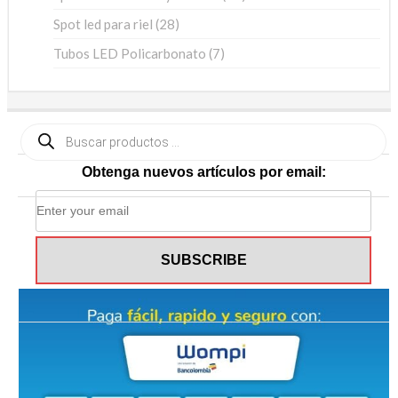
productos
28
Spot led para riel
28
productos
7
Tubos LED Policarbonato
7
productos
Búsqueda
de
productos
Obtenga nuevos artículos por email: