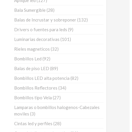
Aplique led
127
productos
28
Bala Sumergible
28
productos
132
Balas de Incrustar y sobreponer
132
productos
9
Drivers o fuentes para leds
9
productos
101
Luminarias decorativas
101
productos
32
Rieles magneticos
32
productos
92
Bombillos Led
92
productos
89
Balas de piso LED
89
productos
82
Bombillos LED alta potencia
82
productos
34
Bombillos Reflectores
34
productos
27
Bombillos tipo Vela
27
productos
Lamparas o bombillos halogenos-Cabezales
3
moviles
3
productos
28
Cintas led y perfiles
28
productos