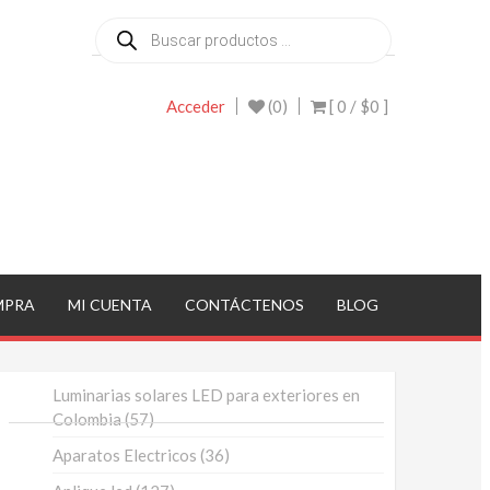
Búsqueda
de
productos
Acceder
(0)
[ 0 /
$0
]
MPRA
MI CUENTA
CONTÁCTENOS
BLOG
Luminarias solares LED para exteriores en
57
Colombia
57
productos
36
Aparatos Electricos
36
productos
127