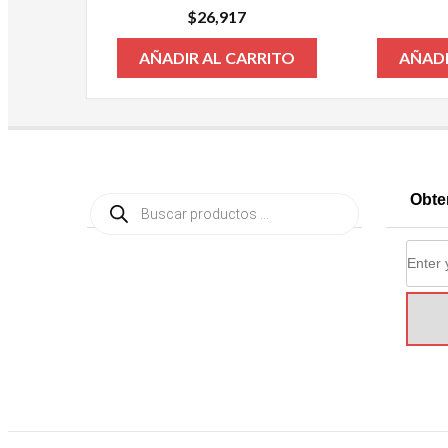
$
26,917
AÑADIR AL CARRITO
AÑADI
Búsqueda
Obte
de
productos