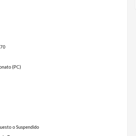
L70
bonato (PC)
puesto o Suspendido