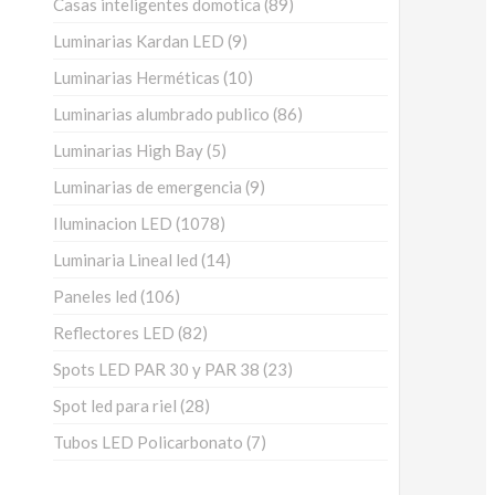
89
Casas inteligentes domotica
89
productos
9
Luminarias Kardan LED
9
productos
10
Luminarias Herméticas
10
productos
86
Luminarias alumbrado publico
86
productos
5
Luminarias High Bay
5
productos
9
Luminarias de emergencia
9
productos
1078
Iluminacion LED
1078
productos
14
Luminaria Lineal led
14
productos
106
Paneles led
106
productos
82
Reflectores LED
82
productos
23
Spots LED PAR 30 y PAR 38
23
productos
28
Spot led para riel
28
productos
7
Tubos LED Policarbonato
7
productos