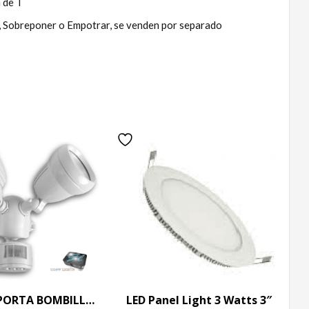
 de T
, Sobreponer o Empotrar, se venden por separado
SENSOR IR PORTA BOMBILLO x2 E27 PARED
LED Panel Light 3 Watts 3″