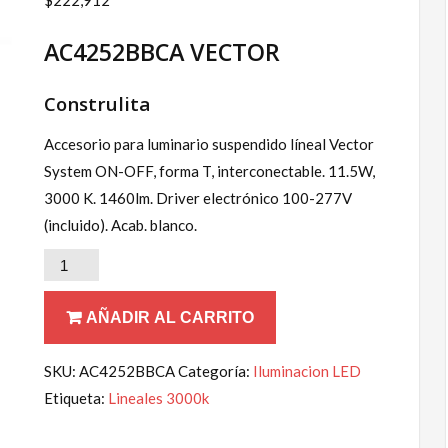
AC4252BBCA VECTOR
Construlita
Accesorio para luminario suspendido líneal Vector
System ON-OFF, forma T, interconectable. 11.5W,
3000 K. 1460lm. Driver electrónico 100-277V
(incluido). Acab. blanco.
Lineales
/
Accesorios
AÑADIR AL CARRITO
3000K
Blanco
SKU:
AC4252BBCA
Categoría:
Iluminacion LED
VECTOR
Etiqueta:
Lineales 3000k
SYSTEM