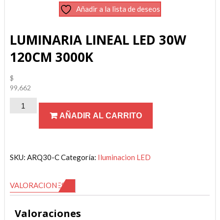
Añadir a la lista de deseos
LUMINARIA LINEAL LED 30W
120CM 3000K
$
99,662
LUMINARIA
AÑADIR AL CARRITO
LINEAL
LED
30W
120CM
SKU:
ARQ30-C
Categoría:
Iluminacion LED
3000K
cantidad
VALORACIONES (0)
Valoraciones