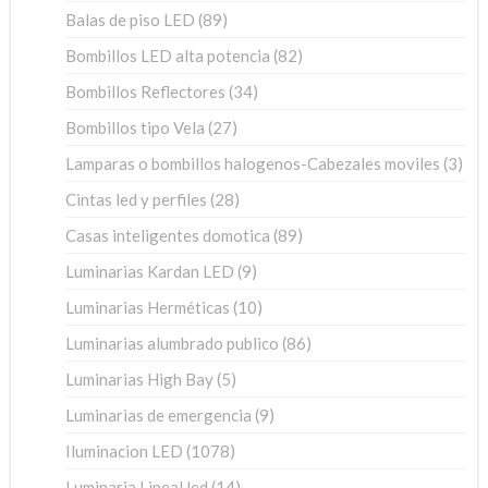
productos
89
Balas de piso LED
89
productos
82
Bombillos LED alta potencia
82
productos
34
Bombillos Reflectores
34
productos
27
Bombillos tipo Vela
27
productos
3
Lamparas o bombillos halogenos-Cabezales moviles
3
pro
28
Cintas led y perfiles
28
productos
89
Casas inteligentes domotica
89
productos
9
Luminarias Kardan LED
9
productos
10
Luminarias Herméticas
10
productos
86
Luminarias alumbrado publico
86
productos
5
Luminarias High Bay
5
productos
9
Luminarias de emergencia
9
productos
1078
Iluminacion LED
1078
productos
14
Luminaria Lineal led
14