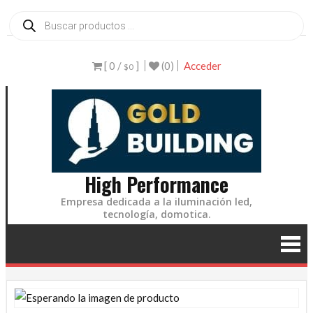
Ir
Búsqueda
de
al
productos
contenido
[ 0 /
]
(0)
Acceder
$0
High Performance
Empresa dedicada a la iluminación led,
tecnología, domotica.