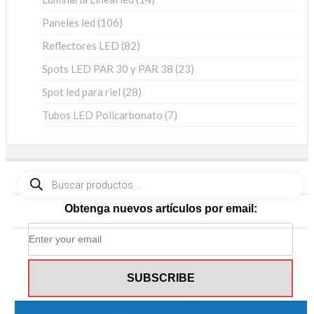
productos
106
Paneles led
106
productos
82
Reflectores LED
82
productos
23
Spots LED PAR 30 y PAR 38
23
productos
28
Spot led para riel
28
productos
7
Tubos LED Policarbonato
7
productos
Búsqueda
de
productos
Obtenga nuevos artículos por email: