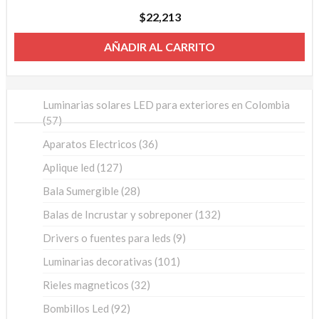
$
22,213
AÑADIR AL CARRITO
Luminarias solares LED para exteriores en Colombia
57
57
productos
36
Aparatos Electricos
36
productos
127
Aplique led
127
productos
28
Bala Sumergible
28
productos
132
Balas de Incrustar y sobreponer
132
productos
9
Drivers o fuentes para leds
9
productos
101
Luminarias decorativas
101
productos
32
Rieles magneticos
32
productos
92
Bombillos Led
92