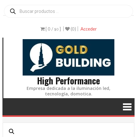
Ir
Búsqueda
de
al
productos
contenido
[ 0 /
]
(0)
Acceder
$0
High Performance
Empresa dedicada a la iluminación led,
tecnología, domotica.