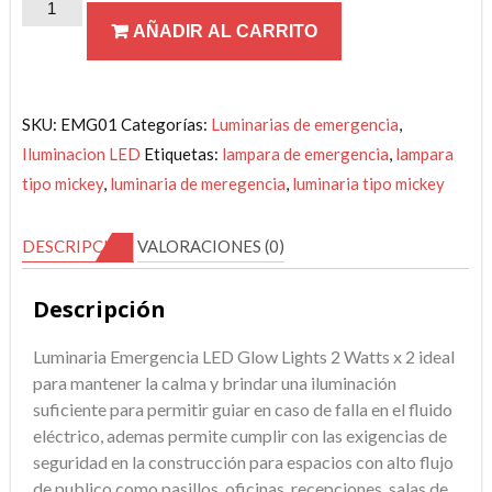
LUMINARIA
AÑADIR AL CARRITO
EMERGENCIA
LED
cantidad
SKU:
EMG01
Categorías:
Luminarias de emergencia
,
Iluminacion LED
Etiquetas:
lampara de emergencia
,
lampara
tipo mickey
,
luminaria de meregencia
,
luminaria tipo mickey
DESCRIPCIÓN
VALORACIONES (0)
Descripción
Luminaria Emergencia LED Glow Lights 2 Watts x 2 ideal
para mantener la calma y brindar una iluminación
suficiente para permitir guiar en caso de falla en el fluido
eléctrico, ademas permite cumplir con las exigencias de
seguridad en la construcción para espacios con alto flujo
de publico como pasillos, oficinas, recepciones, salas de