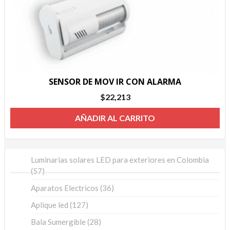
SENSOR DE MOV IR CON ALARMA
$
22,213
AÑADIR AL CARRITO
Luminarias solares LED para exteriores en Colombia
57
57
productos
36
Aparatos Electricos
36
productos
127
Aplique led
127
productos
28
Bala Sumergible
28