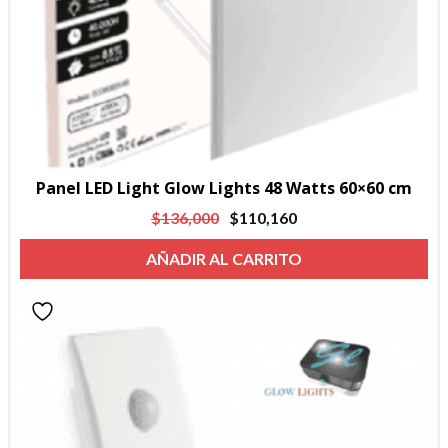
Panel LED Light Glow Lights 48 Watts 60×60 cm
El
El
$
136,000
$
110,160
precio
precio
AÑADIR AL CARRITO
original
actual
era:
es:
$136,000.
$110,160.