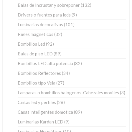
productos
132
Balas de Incrustar y sobreponer
132
productos
9
Drivers o fuentes para leds
9
productos
101
Luminarias decorativas
101
productos
32
Rieles magneticos
32
productos
92
Bombillos Led
92
productos
89
Balas de piso LED
89
productos
82
Bombillos LED alta potencia
82
productos
34
Bombillos Reflectores
34
productos
27
Bombillos tipo Vela
27
productos
3
Lamparas o bombillos halogenos-Cabezales moviles
3
pro
28
Cintas led y perfiles
28
productos
89
Casas inteligentes domotica
89
productos
9
Luminarias Kardan LED
9
productos
10
Luminarias Herméticas
10