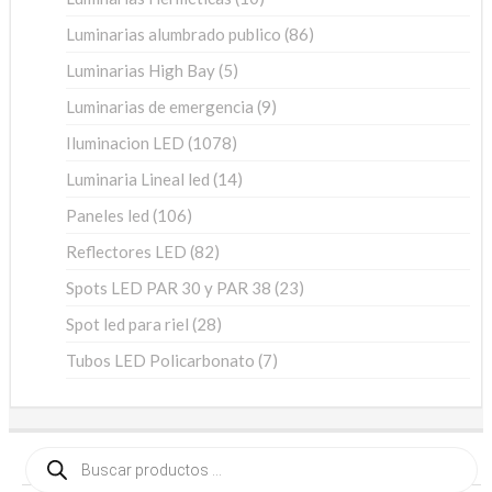
productos
86
Luminarias alumbrado publico
86
productos
5
Luminarias High Bay
5
productos
9
Luminarias de emergencia
9
productos
1078
Iluminacion LED
1078
productos
14
Luminaria Lineal led
14
productos
106
Paneles led
106
productos
82
Reflectores LED
82
productos
23
Spots LED PAR 30 y PAR 38
23
productos
28
Spot led para riel
28
productos
7
Tubos LED Policarbonato
7
productos
Búsqueda
de
productos