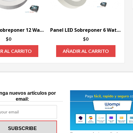
Panel LED Sobreponer 12 Watts
Panel LED Sobreponer 6 Watts
$
0
$
0
R AL CARRITO
AÑADIR AL CARRITO
nga nuevos artículos por
email: