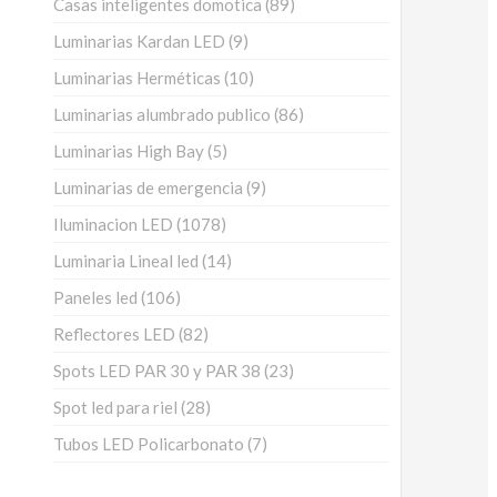
89
Casas inteligentes domotica
89
productos
9
Luminarias Kardan LED
9
productos
10
Luminarias Herméticas
10
productos
86
Luminarias alumbrado publico
86
productos
5
Luminarias High Bay
5
productos
9
Luminarias de emergencia
9
productos
1078
Iluminacion LED
1078
productos
14
Luminaria Lineal led
14
productos
106
Paneles led
106
productos
82
Reflectores LED
82
productos
23
Spots LED PAR 30 y PAR 38
23
productos
28
Spot led para riel
28
productos
7
Tubos LED Policarbonato
7
productos