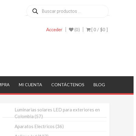
Búsqueda
de
productos
Acceder
(0)
[ 0 /
$0
]
MPRA
MI CUENTA
CONTÁCTENOS
BLOG
Luminarias solares LED para exteriores en
57
Colombia
57
productos
36
Aparatos Electricos
36
productos
127