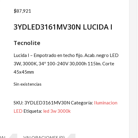
$
87,921
3YDLED3161MV30N LUCIDA I
Tecnolite
Lucida I – Empotrado en techo fijo. Acab. negro LED
3W, 3000K, 34º 100-240V 30,000h 115lm. Corte
45x45mm
Sin existencias
SKU:
3YDLED3161MV30N
Categoría:
Iluminacion
LED
Etiqueta:
led 3w 3000k
NAL
VALORACIONES (0)