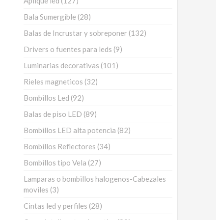
Aplique led
127
productos
28
Bala Sumergible
28
productos
132
Balas de Incrustar y sobreponer
132
productos
9
Drivers o fuentes para leds
9
productos
101
Luminarias decorativas
101
productos
32
Rieles magneticos
32
productos
92
Bombillos Led
92
productos
89
Balas de piso LED
89
productos
82
Bombillos LED alta potencia
82
productos
34
Bombillos Reflectores
34
productos
27
Bombillos tipo Vela
27
productos
Lamparas o bombillos halogenos-Cabezales
3
moviles
3
productos
28
Cintas led y perfiles
28
productos