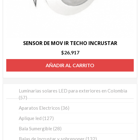
SENSOR DE MOV IR TECHO INCRUSTAR
$
26,917
AÑADIR AL CARRITO
Luminarias solares LED para exteriores en Colombia
57
57
productos
36
Aparatos Electricos
36
productos
127
Aplique led
127
productos
28
Bala Sumergible
28
productos
132
Balas de Incrustar y sobreponer
132