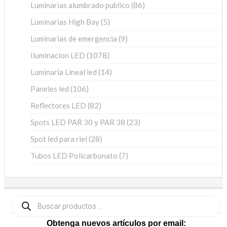
86
Luminarias alumbrado publico
86
productos
5
Luminarias High Bay
5
productos
9
Luminarias de emergencia
9
productos
1078
Iluminacion LED
1078
productos
14
Luminaria Lineal led
14
productos
106
Paneles led
106
productos
82
Reflectores LED
82
productos
23
Spots LED PAR 30 y PAR 38
23
productos
28
Spot led para riel
28
productos
7
Tubos LED Policarbonato
7
productos
Búsqueda
de
productos
Obtenga nuevos artículos por email: