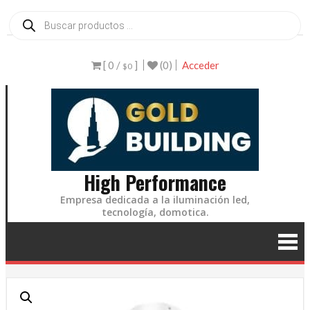
Ir
Búsqueda
de
al
productos
contenido
[ 0 /
]
(0)
Acceder
$0
High Performance
Empresa dedicada a la iluminación led,
tecnología, domotica.