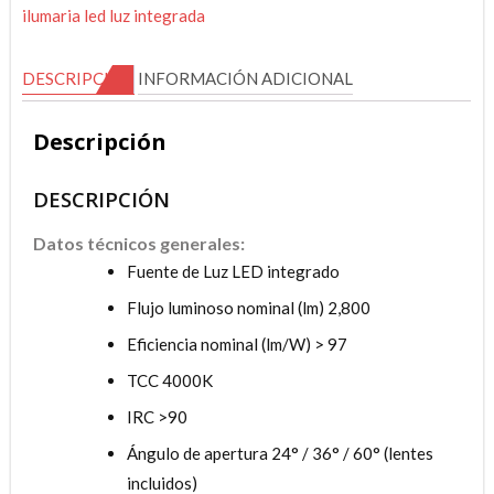
Integrado
ilumaria led luz integrada
FOCUS
SUSPENDIDO
DESCRIPCIÓN
INFORMACIÓN ADICIONAL
cantidad
Descripción
DESCRIPCIÓN
Datos técnicos generales:
Fuente de Luz LED integrado
Flujo luminoso nominal (lm) 2,800
Eficiencia nominal (lm/W) > 97
TCC 4000K
IRC >90
Ángulo de apertura 24° / 36° / 60° (lentes
incluidos)