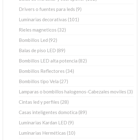
productos
9
Drivers o fuentes para leds
9
productos
101
Luminarias decorativas
101
productos
32
Rieles magneticos
32
productos
92
Bombillos Led
92
productos
89
Balas de piso LED
89
productos
82
Bombillos LED alta potencia
82
productos
34
Bombillos Reflectores
34
productos
27
Bombillos tipo Vela
27
productos
3
Lamparas o bombillos halogenos-Cabezales moviles
3
pro
28
Cintas led y perfiles
28
productos
89
Casas inteligentes domotica
89
productos
9
Luminarias Kardan LED
9
productos
10
Luminarias Herméticas
10
productos