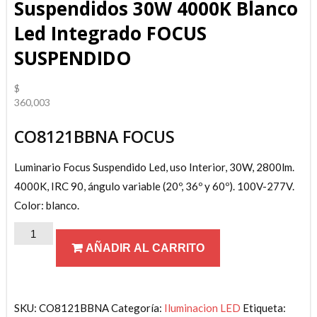
Suspendidos 30W 4000K Blanco
Led Integrado FOCUS
SUSPENDIDO
$
360,003
CO8121BBNA FOCUS
Luminario Focus Suspendido Led, uso Interior, 30W, 2800lm.
4000K, IRC 90, ángulo variable (20º, 36º y 60º). 100V-277V.
Color: blanco.
Suspendidos
AÑADIR AL CARRITO
30W
4000K
Blanco
Led
SKU:
CO8121BBNA
Categoría:
Iluminacion LED
Etiqueta: