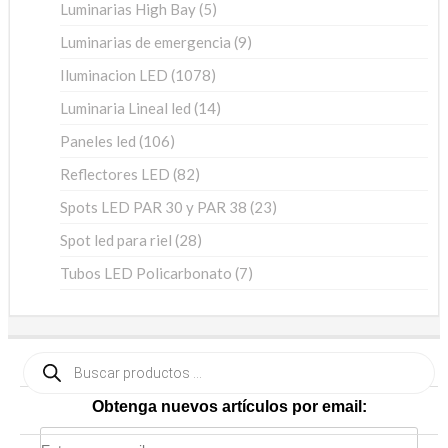
5
Luminarias High Bay
5
productos
9
Luminarias de emergencia
9
productos
1078
Iluminacion LED
1078
productos
14
Luminaria Lineal led
14
productos
106
Paneles led
106
productos
82
Reflectores LED
82
productos
23
Spots LED PAR 30 y PAR 38
23
productos
28
Spot led para riel
28
productos
7
Tubos LED Policarbonato
7
productos
Búsqueda
de
productos
Obtenga nuevos artículos por email: