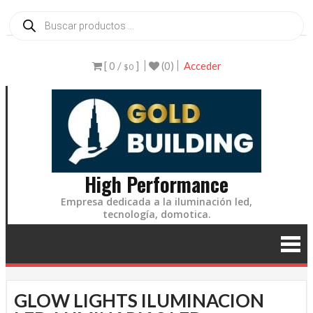
Ir
Búsqueda
de
al
productos
contenido
[ 0 /
]
(0)
Acceder
$0
High Performance
Empresa dedicada a la iluminación led,
tecnología, domotica.
GLOW LIGHTS ILUMINACION