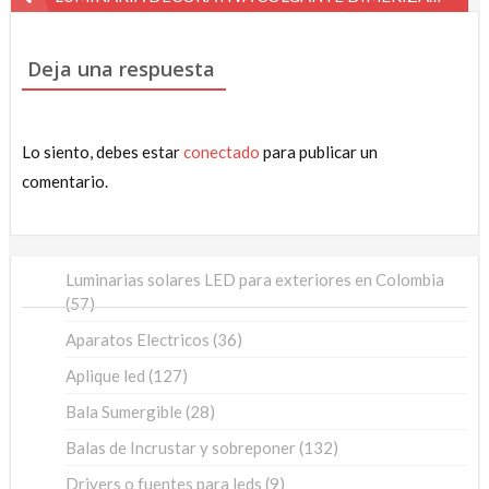
de
entradas
Deja una respuesta
Lo siento, debes estar
conectado
para publicar un
comentario.
Luminarias solares LED para exteriores en Colombia
57
57
productos
36
Aparatos Electricos
36
productos
127
Aplique led
127
productos
28
Bala Sumergible
28
productos
132
Balas de Incrustar y sobreponer
132
productos
9
Drivers o fuentes para leds
9