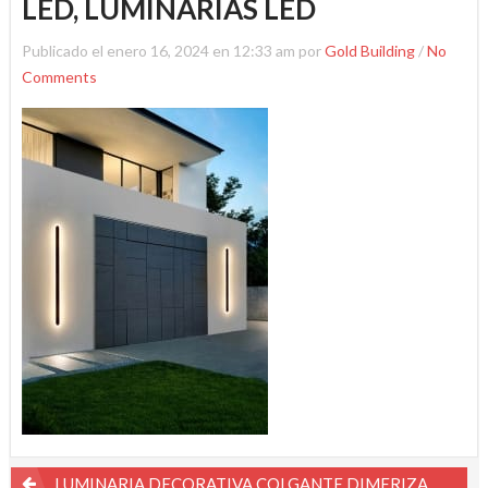
LED, LUMINARIAS LED
Publicado el enero 16, 2024 en 12:33 am por
Gold Building
/
No
Comments
Navegación
LUMINARIA DECORATIVA COLGANTE DIMERIZABLE GOLD BUILDING