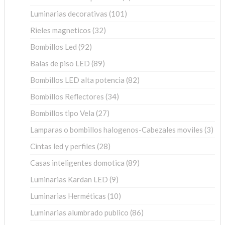
productos
101
Luminarias decorativas
101
productos
32
Rieles magneticos
32
productos
92
Bombillos Led
92
productos
89
Balas de piso LED
89
productos
82
Bombillos LED alta potencia
82
productos
34
Bombillos Reflectores
34
productos
27
Bombillos tipo Vela
27
productos
3
Lamparas o bombillos halogenos-Cabezales moviles
3
pro
28
Cintas led y perfiles
28
productos
89
Casas inteligentes domotica
89
productos
9
Luminarias Kardan LED
9
productos
10
Luminarias Herméticas
10
productos
86
Luminarias alumbrado publico
86
productos