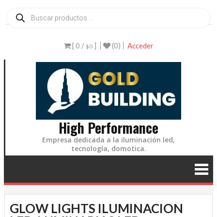
Ir
Búsqueda
de
al
productos
contenido
[ 0 /
]
(0)
Acceder
$0
High Performance
Empresa dedicada a la iluminación led,
tecnología, domotica.
GLOW LIGHTS ILUMINACION