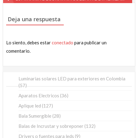
de
entradas
Deja una respuesta
Lo siento, debes estar
conectado
para publicar un
comentario.
Luminarias solares LED para exteriores en Colombia
57
57
productos
36
Aparatos Electricos
36
productos
127
Aplique led
127
productos
28
Bala Sumergible
28
productos
132
Balas de Incrustar y sobreponer
132
productos
9
Drivers o fuentes para leds
9