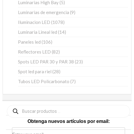
5
Luminarias High Bay
5
productos
9
Luminarias de emergencia
9
productos
1078
Iluminacion LED
1078
productos
14
Luminaria Lineal led
14
productos
106
Paneles led
106
productos
82
Reflectores LED
82
productos
23
Spots LED PAR 30 y PAR 38
23
productos
28
Spot led para riel
28
productos
7
Tubos LED Policarbonato
7
productos
Búsqueda
de
productos
Obtenga nuevos artículos por email: