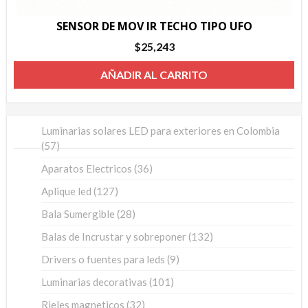
SENSOR DE MOV IR TECHO TIPO UFO
$
25,243
AÑADIR AL CARRITO
Luminarias solares LED para exteriores en Colombia
57
57
productos
36
Aparatos Electricos
36
productos
127
Aplique led
127
productos
28
Bala Sumergible
28
productos
132
Balas de Incrustar y sobreponer
132
productos
9
Drivers o fuentes para leds
9
productos
101
Luminarias decorativas
101
productos
32
Rieles magneticos
32