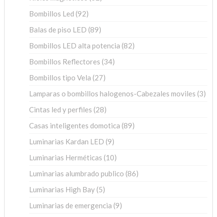
productos
92
Bombillos Led
92
productos
89
Balas de piso LED
89
productos
82
Bombillos LED alta potencia
82
productos
34
Bombillos Reflectores
34
productos
27
Bombillos tipo Vela
27
productos
3
Lamparas o bombillos halogenos-Cabezales moviles
3
pro
28
Cintas led y perfiles
28
productos
89
Casas inteligentes domotica
89
productos
9
Luminarias Kardan LED
9
productos
10
Luminarias Herméticas
10
productos
86
Luminarias alumbrado publico
86
productos
5
Luminarias High Bay
5
productos
9
Luminarias de emergencia
9
productos