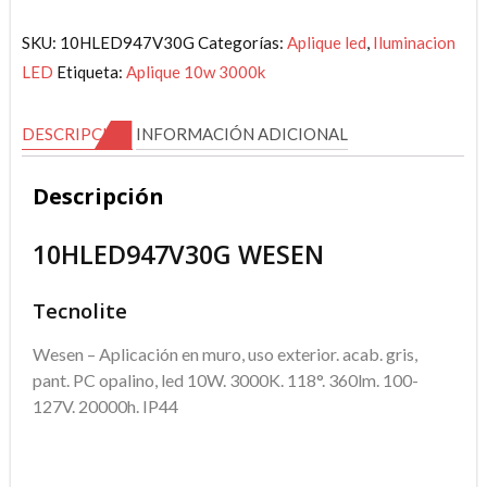
10W
3000K
SKU:
10HLED947V30G
Categorías:
Aplique led
,
Iluminacion
Gris
LED
Etiqueta:
Aplique 10w 3000k
Led
Integrado
DESCRIPCIÓN
INFORMACIÓN ADICIONAL
WEZEN
cantidad
Descripción
10HLED947V30G WESEN
Tecnolite
Wesen – Aplicación en muro, uso exterior. acab. gris,
pant. PC opalino, led 10W. 3000K. 118°. 360lm. 100-
127V. 20000h. IP44