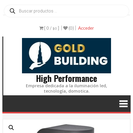
Ir
Búsqueda
de
al
productos
contenido
[ 0 /
]
(0)
Acceder
$0
High Performance
Empresa dedicada a la iluminación led,
tecnología, domotica.