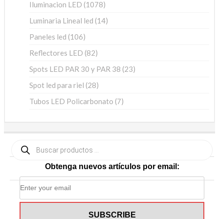
1078
Iluminacion LED
1078
productos
14
Luminaria Lineal led
14
productos
106
Paneles led
106
productos
82
Reflectores LED
82
productos
23
Spots LED PAR 30 y PAR 38
23
productos
28
Spot led para riel
28
productos
7
Tubos LED Policarbonato
7
productos
Búsqueda
de
productos
Obtenga nuevos artículos por email: