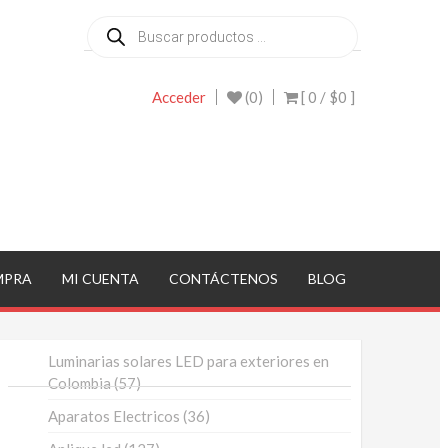
Búsqueda
de
productos
Acceder
(0)
[ 0 /
$0
]
MPRA
MI CUENTA
CONTÁCTENOS
BLOG
Luminarias solares LED para exteriores en
57
Colombia
57
productos
36
Aparatos Electricos
36
productos
127