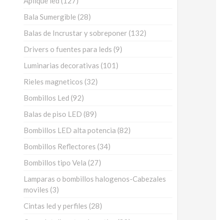
Aplique led
127
productos
28
Bala Sumergible
28
productos
132
Balas de Incrustar y sobreponer
132
productos
9
Drivers o fuentes para leds
9
productos
101
Luminarias decorativas
101
productos
32
Rieles magneticos
32
productos
92
Bombillos Led
92
productos
89
Balas de piso LED
89
productos
82
Bombillos LED alta potencia
82
productos
34
Bombillos Reflectores
34
productos
27
Bombillos tipo Vela
27
productos
Lamparas o bombillos halogenos-Cabezales
3
moviles
3
productos
28
Cintas led y perfiles
28
productos