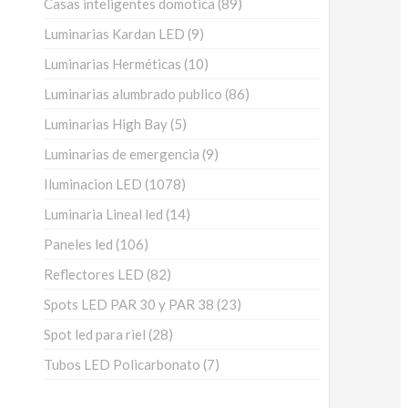
89
Casas inteligentes domotica
89
productos
9
Luminarias Kardan LED
9
productos
10
Luminarias Herméticas
10
productos
86
Luminarias alumbrado publico
86
productos
5
Luminarias High Bay
5
productos
9
Luminarias de emergencia
9
productos
1078
Iluminacion LED
1078
productos
14
Luminaria Lineal led
14
productos
106
Paneles led
106
productos
82
Reflectores LED
82
productos
23
Spots LED PAR 30 y PAR 38
23
productos
28
Spot led para riel
28
productos
7
Tubos LED Policarbonato
7
productos