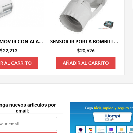
SENSOR DE MOV IR CON ALARMA
SENSOR IR PORTA BOMBILLO E27
$
22,213
$
20,626
R AL CARRITO
AÑADIR AL CARRITO
nga nuevos artículos por
email: