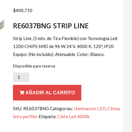
$
400,710
RE6037BNG STRIP LINE
Strip Line, (5 mts. de Tira Flexible) con Tecnología Led
1200 CHIPS SMD de 96 W 24 V. 4000 K. 120º, IP20
Equipo: (No incluido), Atenuable. Color: Blanco.
Disponible para reserva
CINTAS
LED
96W
AÑADIR AL CARRITO
4000K
Blanco
SKU:
RE6037BNG
Categorías:
Iluminacion LED
,
Cintas
Led
led y perfiles
Etiqueta:
Cinta Led 4000k
Integrado
STRIPLIGHTS