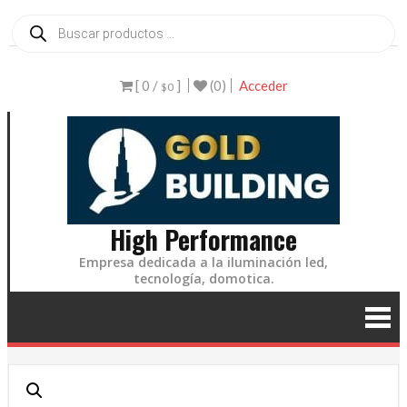
Ir
Búsqueda
de
al
productos
contenido
[ 0 /
]
(0)
Acceder
$0
High Performance
Empresa dedicada a la iluminación led,
tecnología, domotica.