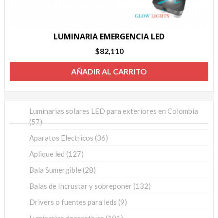
LUMINARIA EMERGENCIA LED
$
82,110
AÑADIR AL CARRITO
Luminarias solares LED para exteriores en Colombia
57
57
productos
36
Aparatos Electricos
36
productos
127
Aplique led
127
productos
28
Bala Sumergible
28
productos
132
Balas de Incrustar y sobreponer
132
productos
9
Drivers o fuentes para leds
9
productos
101
Luminarias decorativas
101