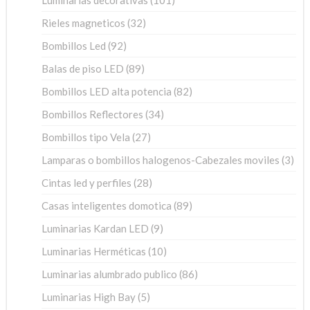
productos
32
Rieles magneticos
32
productos
92
Bombillos Led
92
productos
89
Balas de piso LED
89
productos
82
Bombillos LED alta potencia
82
productos
34
Bombillos Reflectores
34
productos
27
Bombillos tipo Vela
27
productos
3
Lamparas o bombillos halogenos-Cabezales moviles
3
pro
28
Cintas led y perfiles
28
productos
89
Casas inteligentes domotica
89
productos
9
Luminarias Kardan LED
9
productos
10
Luminarias Herméticas
10
productos
86
Luminarias alumbrado publico
86
productos
5
Luminarias High Bay
5
productos