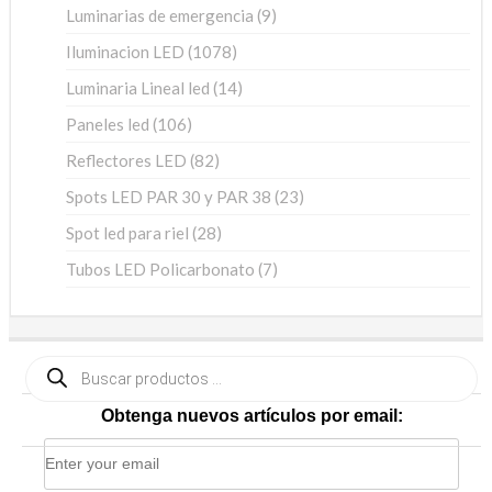
9
Luminarias de emergencia
9
productos
1078
Iluminacion LED
1078
productos
14
Luminaria Lineal led
14
productos
106
Paneles led
106
productos
82
Reflectores LED
82
productos
23
Spots LED PAR 30 y PAR 38
23
productos
28
Spot led para riel
28
productos
7
Tubos LED Policarbonato
7
productos
Búsqueda
de
productos
Obtenga nuevos artículos por email: