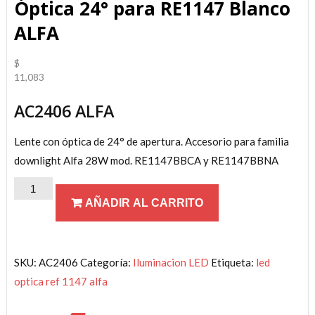
Óptica 24° para RE1147 Blanco
ALFA
$
11,083
AC2406 ALFA
Lente con óptica de 24° de apertura. Accesorio para familia
downlight Alfa 28W mod. RE1147BBCA y RE1147BBNA
Óptica
AÑADIR AL CARRITO
24°
para
RE1147
Blanco
SKU:
AC2406
Categoría:
Iluminacion LED
Etiqueta:
led
ALFA
optica ref 1147 alfa
cantidad