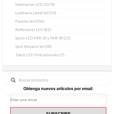
productos
1078
Iluminacion LED
1078
productos
14
Luminaria Lineal led
14
productos
106
Paneles led
106
productos
82
Reflectores LED
82
productos
23
Spots LED PAR 30 y PAR 38
23
productos
28
Spot led para riel
28
productos
7
Tubos LED Policarbonato
7
productos
Búsqueda
de
productos
Obtenga nuevos artículos por email: