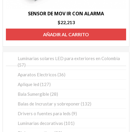
SENSOR DE MOV IR CON ALARMA
$
22,213
AÑADIR AL CARRITO
Luminarias solares LED para exteriores en Colombia
57
57
productos
36
Aparatos Electricos
36
productos
127
Aplique led
127
productos
28
Bala Sumergible
28
productos
132
Balas de Incrustar y sobreponer
132
productos
9
Drivers o fuentes para leds
9
productos
101
Luminarias decorativas
101
productos