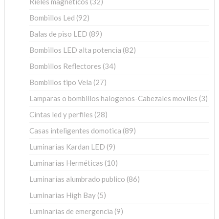
32
Rieles magneticos
32
productos
92
Bombillos Led
92
productos
89
Balas de piso LED
89
productos
82
Bombillos LED alta potencia
82
productos
34
Bombillos Reflectores
34
productos
27
Bombillos tipo Vela
27
productos
3
Lamparas o bombillos halogenos-Cabezales moviles
3
pro
28
Cintas led y perfiles
28
productos
89
Casas inteligentes domotica
89
productos
9
Luminarias Kardan LED
9
productos
10
Luminarias Herméticas
10
productos
86
Luminarias alumbrado publico
86
productos
5
Luminarias High Bay
5
productos
9
Luminarias de emergencia
9