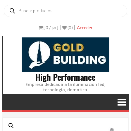
Ir
Búsqueda
de
al
productos
contenido
[ 0 /
]
(0)
Acceder
$0
High Performance
Empresa dedicada a la iluminación led,
tecnología, domotica.